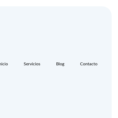
nicio
Servicios
Blog
Contacto