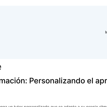
I
e
ormación: Personalizando el ap
nga un tutor personalizado que se adapte a su propio ritmo