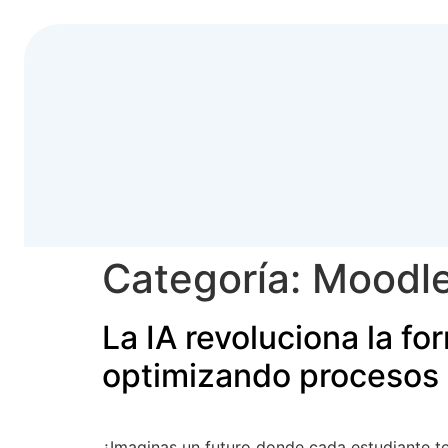
Categoría:
Moodl
La IA revoluciona la f
optimizando procesos
¿Imaginas un futuro donde cada estudiante te